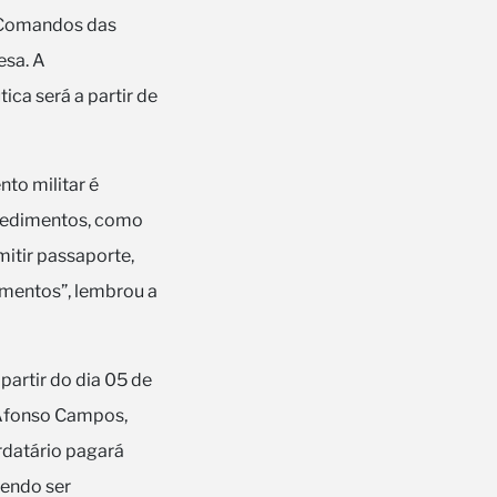
os Comandos das
esa. A
ca será a partir de
to militar é
mpedimentos, como
mitir passaporte,
umentos”, lembrou a
partir do dia 05 de
a Afonso Campos,
tardatário pagará
dendo ser