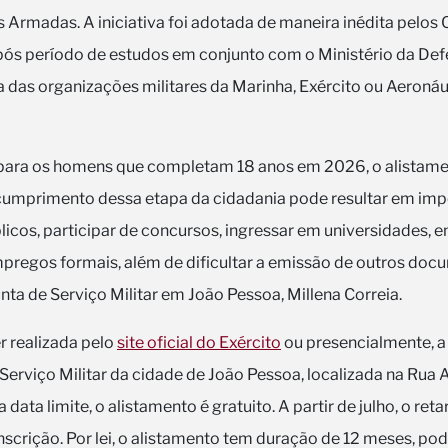
as Armadas. A iniciativa foi adotada de maneira inédita pel
ós período de estudos em conjunto com o Ministério da Def
das organizações militares da Marinha, Exército ou Aeronáuti
para os homens que completam 18 anos em 2026, o alistamen
 cumprimento dessa etapa da cidadania pode resultar em i
icos, participar de concursos, ingressar em universidades, e
pregos formais, além de dificultar a emissão de outros doc
nta de Serviço Militar em João Pessoa, Millena Correia.
r realizada pelo
site oficial do Exército
ou presencialmente, a 
e Serviço Militar da cidade de João Pessoa, localizada na Ru
a data limite, o alistamento é gratuito. A partir de julho, o re
inscrição. Por lei, o alistamento tem duração de 12 meses, po