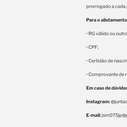
prorrogado a cada 
Para o alistamento
• RG válido ou outr
• CPF;
• Certidão de nasc
• Comprovante de r
Em caso de dúvidas
Instagram:
@juntad
E-mail:
jsm075jp@