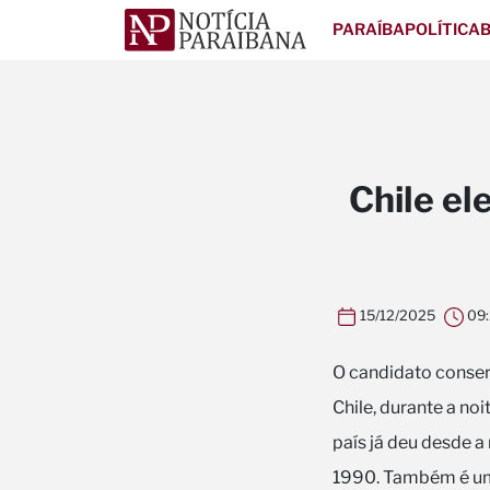
PARAÍBA
POLÍTICA
B
Chile el
15/12/2025
09:
O candidato conser
Chile, durante a noi
país já deu desde a
1990. Também é uma