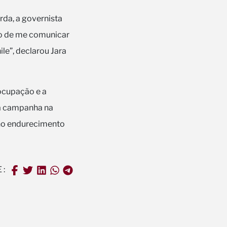
rda, a governista
abo de me comunicar
le”, declarou Jara
ocupação e a
ua campanha na
 no endurecimento
E: