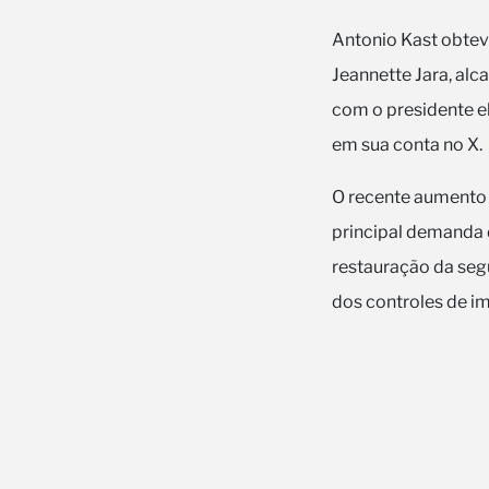
Antonio Kast obteve
Jeannette Jara, al
com o presidente el
em sua conta no X.
O recente aumento 
principal demanda 
restauração da seg
dos controles de i