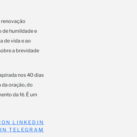
e renovação
no de humildade e
 de vida e ao
 sobre a brevidade
spirada nos 40 dias
a da oração, do
mento da fé. É um