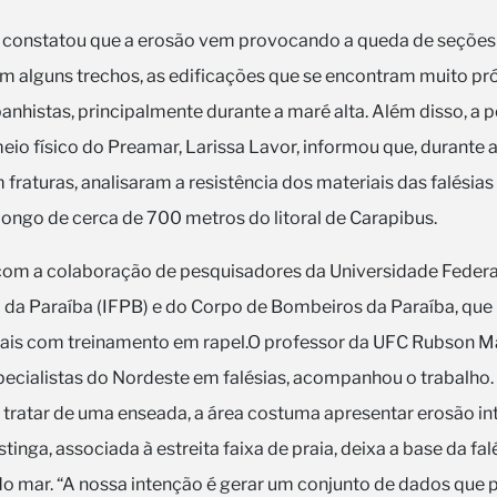
constatou que a erosão vem provocando a queda de seções d
alguns trechos, as edificações que se encontram muito pr
banhistas, principalmente durante a maré alta. Além disso, a 
o físico do Preamar, Larissa Lavor, informou que, durante a
raturas, analisaram a resistência dos materiais das falésias
 longo de cerca de 700 metros do litoral de Carapibus.
com a colaboração de pesquisadores da Universidade Federal
l da Paraíba (IFPB) e do Corpo de Bombeiros da Paraíba, que
ciais com treinamento em rapel.O professor da UFC Rubson M
ecialistas do Nordeste em falésias, acompanhou o trabalho
 tratar de uma enseada, a área costuma apresentar erosão in
tinga, associada à estreita faixa de praia, deixa a base da fa
do mar. “A nossa intenção é gerar um conjunto de dados que 