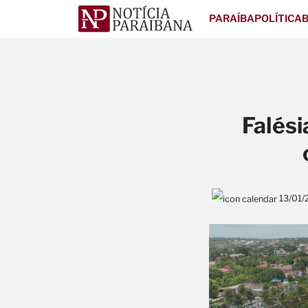
PARAÍBA
POLÍTICA
B
Falési
13/01/