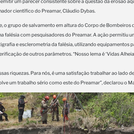
emitir um parecer consistente sobre a questão da erosão aq
ador científico do Preamar, Cláudio Dybas.
ade, o grupo de salvamento em altura do Corpo de Bombeiros 
na falésia com pesquisadores do Preamar. A ação permitiu u
tigrafia e esclerometria da falésia, utilizando equipamentos 
erificação de outros parâmetros. “Nosso lema é ‘Vidas Alheia
as riquezas. Para nós, é uma satisfação trabalhar ao lado d
olve um trabalho sério como este do Preamar”, declarou o Ma