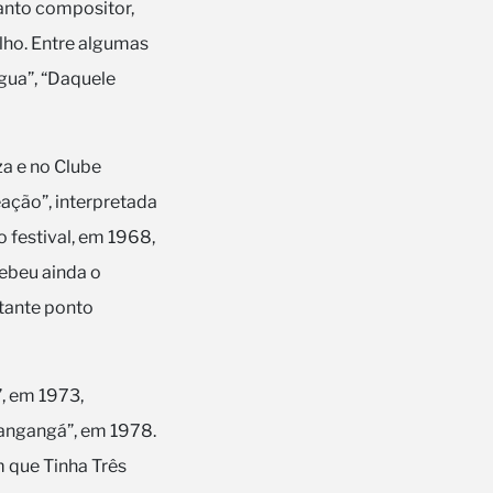
anto compositor,
ho. Entre algumas
gua”, “Daquele
za e no Clube
ação”, interpretada
o festival, em 1968,
cebeu ainda o
tante ponto
, em 1973,
Mangangá”, em 1978.
 que Tinha Três