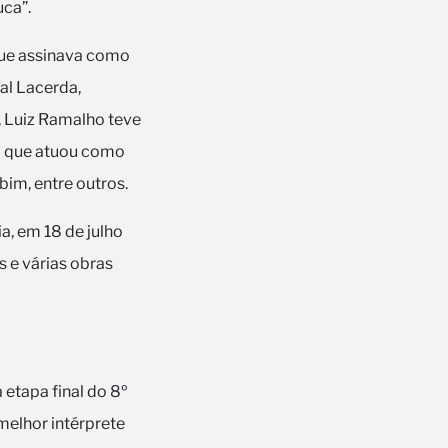
uca”.
que assinava como
al Lacerda,
, Luiz Ramalho teve
o que atuou como
bim, entre outros.
, em 18 de julho
 e várias obras
 etapa final do 8º
melhor intérprete