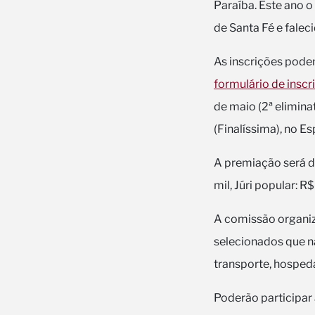
Paraíba. Este ano 
de Santa Fé e falec
As inscrições podem
formulário de inscr
de maio (2ª elimina
(Finalíssima), no E
A premiação será de:
mil, Júri popular: R$
A comissão organiz
selecionados que nã
transporte, hosped
Poderão participar