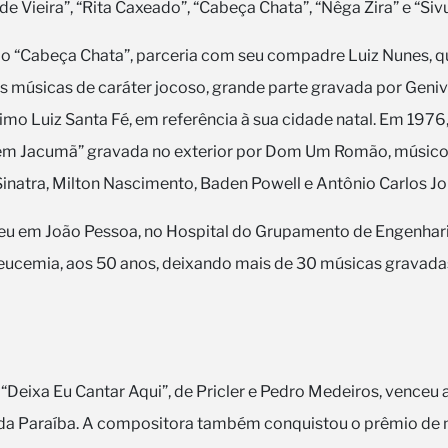
de Vieira”, “Rita Caxeado”, “Cabeça Chata”, “Nêga Zira” e “Siv
o “Cabeça Chata”, parceria com seu compadre Luiz Nunes, 
as músicas de caráter jocoso, grande parte gravada por Geniv
imo Luiz Santa Fé, em referência à sua cidade natal. Em 1976
em Jacumã” gravada no exterior por Dom Um Romão, músic
Sinatra, Milton Nascimento, Baden Powell e Antônio Carlos Jo
eu em João Pessoa, no Hospital do Grupamento de Engenharia
 leucemia, aos 50 anos, deixando mais de 30 músicas gravadas
Deixa Eu Cantar Aqui”, de Pricler e Pedro Medeiros, venceu a
 da Paraíba. A compositora também conquistou o prêmio de 