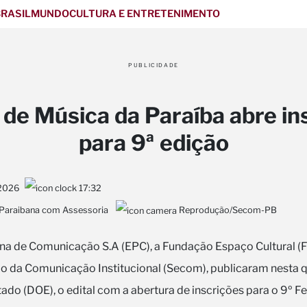
RASIL
MUNDO
CULTURA E ENTRETENIMENTO
PUBLICIDADE
l de Música da Paraíba abre in
para 9ª edição
2026
17:32
 Paraibana com Assessoria
Reprodução/Secom-PB
a de Comunicação S.A (EPC), a Fundação Espaço Cultural (F
o da Comunicação Institucional (Secom), publicaram nesta qui
stado (DOE), o edital com a abertura de inscrições para o 9º F