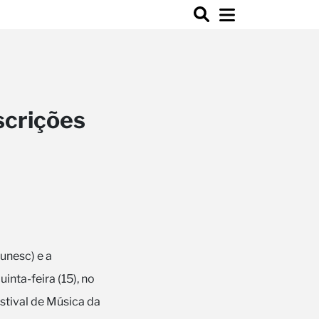
scrições
unesc) e a
nta-feira (15), no
estival de Música da