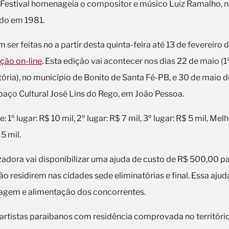
o Festival homenageia o compositor e músico Luiz Ramalho, 
ido em 1981.
 ser feitas no a partir desta quinta-feira até 13 de fevereiro 
ição on-line
. Esta edição vai acontecer nos dias 22 de maio (1ª
tória), no município de Bonito de Santa Fé-PB, e 30 de maio 
spaço Cultural José Lins do Rego, em João Pessoa.
 1º lugar: R$ 10 mil, 2º lugar: R$ 7 mil, 3º lugar: R$ 5 mil, Mel
 5 mil.
adora vai disponibilizar uma ajuda de custo de R$ 500,00 p
o residirem nas cidades sede eliminatórias e final. Essa ajud
agem e alimentação dos concorrentes.
 artistas paraibanos com residência comprovada no territóri