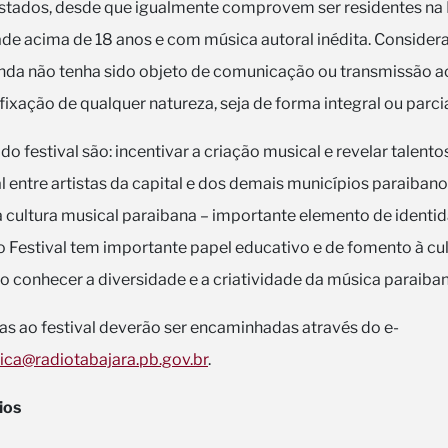
 estados, desde que igualmente comprovem ser residentes na
dade acima de 18 anos e com música autoral inédita. Considera
da não tenha sido objeto de comunicação ou transmissão ao
fixação de qualquer natureza, seja de forma integral ou parci
 do festival são: incentivar a criação musical e revelar talent
l entre artistas da capital e dos demais municípios paraiba
a cultura musical paraibana – importante elemento de identi
Festival tem importante papel educativo e de fomento à cu
o conhecer a diversidade e a criatividade da música paraiba
as ao festival deverão ser encaminhadas através do e-
ica@radiotabajara.pb.gov.br
.
ios