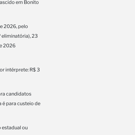
nascido em Bonito
de 2026, pelo
 eliminatória), 23
de 2026
hor intérprete: R$ 3
ara candidatos
a é para custeio de
o estadual ou