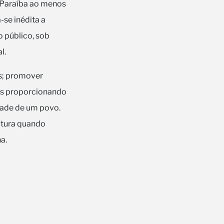
 Paraíba ao menos
-se inédita a
 público, sob
al.
os; promover
nos proporcionando
dade de um povo.
ltura quando
na.