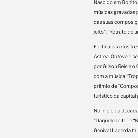
Nascido em Bonito 
músicas gravadas p
das suas composiçõ
jeito”, “Retrato de 
Foi finalista dos t
Astrea. Obteve o se
por Gilson Reis e o
com a música “Trop
prêmio de “Compos
turístico da capital
No início da décad
“Daquele Jeito” e 
Genival Lacerda ta