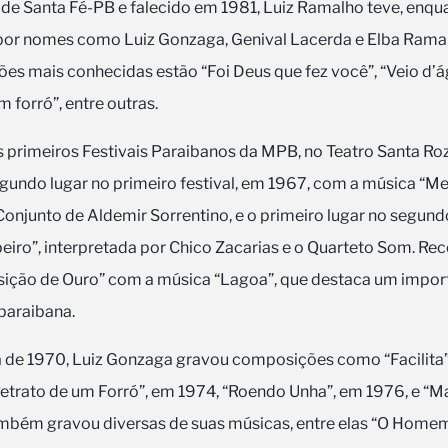
de Santa Fé-PB e falecido em 1981, Luiz Ramalho teve, enqu
or nomes como Luiz Gonzaga, Genival Lacerda e Elba Ramal
es mais conhecidas estão “Foi Deus que fez você”, “Veio d’á
um forró”, entre outras.
rês primeiros Festivais Paraibanos da MPB, no Teatro Santa Ro
gundo lugar no primeiro festival, em 1967, com a música “Me
 Conjunto de Aldemir Sorrentino, e o primeiro lugar no segund
eiro”, interpretada por Chico Zacarias e o Quarteto Som. Re
ição de Ouro” com a música “Lagoa”, que destaca um impor
 paraibana.
a de 1970, Luiz Gonzaga gravou composições como “Facilita”
“Retrato de um Forró”, em 1974, “Roendo Unha”, em 1976, e “
mbém gravou diversas de suas músicas, entre elas “O Homem