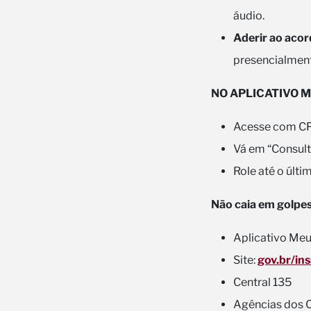
áudio.
Aderir ao aco
presencialment
NO APLICATIVO M
Acesse com CP
Vá em “Consult
Role até o últi
Não caia em golpes!
Aplicativo Me
Site:
gov.br/ins
Central 135
Agências dos C