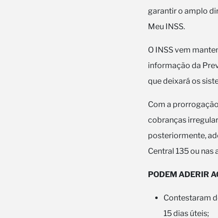
garantir o amplo di
Meu INSS.
O INSS vem mantend
informação da Prev
que deixará os siste
Com a prorrogação 
cobranças irregular
posteriormente, ade
Central 135 ou nas 
PODEM ADERIR A
Contestaram de
15 dias úteis;