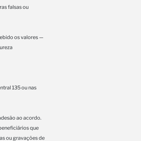
as falsas ou
ebido os valores —
tureza
entral 135 ou nas
adesão ao acordo.
eneficiários que
das ou gravações de