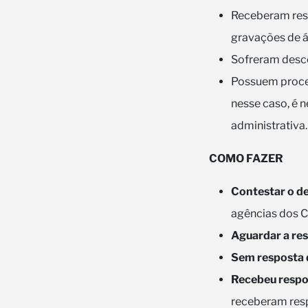
Receberam resp
gravações de á
Sofreram desc
Possuem proces
nesse caso, é n
administrativa.
COMO FAZER
Contestar o d
agências dos C
Aguardar a re
Sem resposta 
Recebeu respos
receberam resp