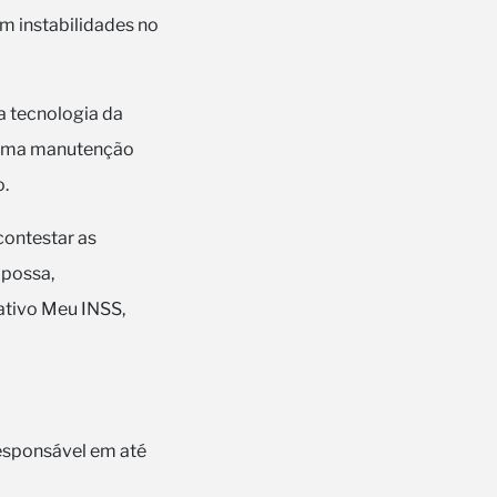
am instabilidades no
a tecnologia da
á uma manutenção
o.
contestar as
 possa,
cativo Meu INSS,
esponsável em até