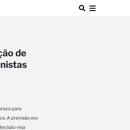
ção de
nistas
prazo para
s. A previsão era
decisão visa