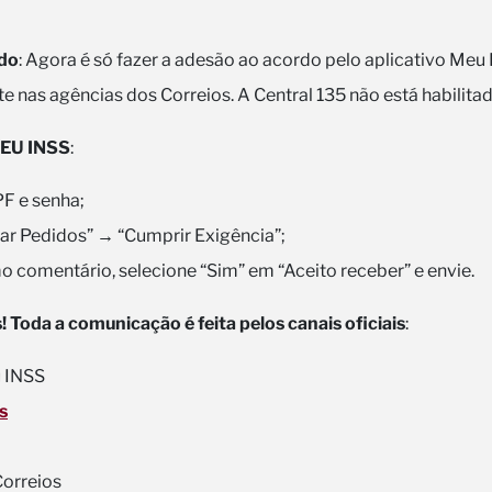
rdo
: Agora é só fazer a adesão ao acordo pelo aplicativo Meu
e nas agências dos Correios. A Central 135 não está habilita
EU INSS
:
F e senha;
ar Pedidos” → “Cumprir Exigência”;
mo comentário, selecione “Sim” em “Aceito receber” e envie.
 Toda a comunicação é feita pelos canais oficiais
:
u INSS
s
orreios