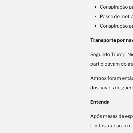
Conspiração pa
Posse de metra
Conspiração pa
Transporte por na
Segundo Trump, Ni
participavam do at
Ambos foram então 
dos navios de guer
Entenda
Após meses de espe
Unidos atacaram ne