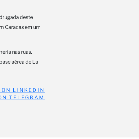
adrugada deste
 em Caracas em um
eria nas ruas.
 base aérea de La