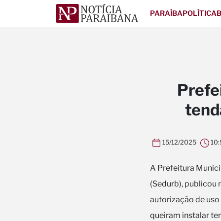
PARAÍBA
POLÍTICA
B
Prefe
tend
15/12/2025
10:
A Prefeitura Munic
(Sedurb), publicou 
autorização de uso
queiram instalar ten