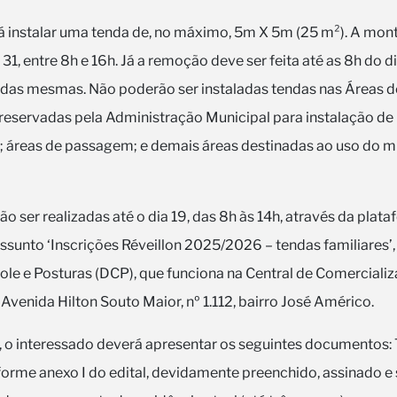
á instalar uma tenda de, no máximo, 5m X 5m (25 m²). A mo
 31, entre 8h e 16h. Já a remoção deve ser feita até as 8h do 
das mesmas. Não poderão ser instaladas tendas nas Áreas 
reservadas pela Administração Municipal para instalação de 
o; áreas de passagem; e demais áreas destinadas ao uso do mu
ão ser realizadas até o dia 19, das 8h às 14h, através da plat
sunto ‘Inscrições Réveillon 2025/2026 – tendas familiares’
ole e Posturas (DCP), que funciona na Central de Comerciali
 Avenida Hilton Souto Maior, nº 1.112, bairro José Américo.
o, o interessado deverá apresentar os seguintes documentos:
rme anexo I do edital, devidamente preenchido, assinado e 