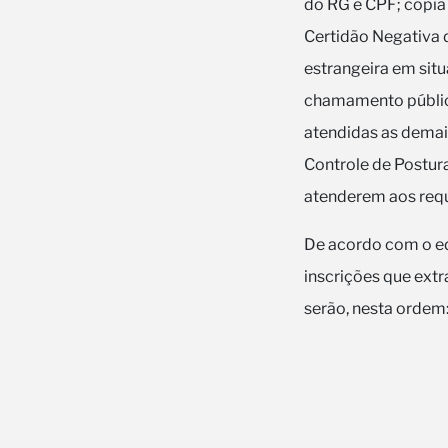
do RG e CPF; cópia
Certidão Negativa d
estrangeira em situ
chamamento públic
atendidas as demai
Controle de Posturas
atenderem aos requ
De acordo com o edi
inscrições que extr
serão, nesta ordem