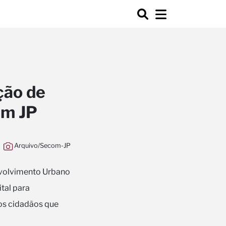
ção de
em JP
Arquivo/Secom-JP
nvolvimento Urbano
ital para
aos cidadãos que