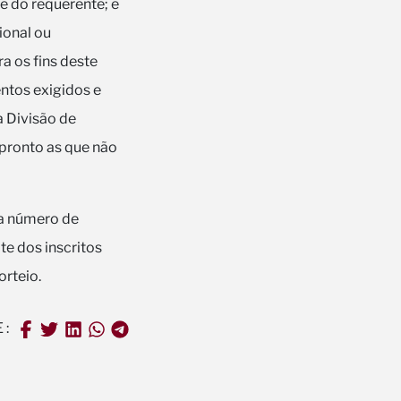
e do requerente; e
ional ou
ra os fins deste
ntos exigidos e
a Divisão de
e pronto as que não
ja número de
te dos inscritos
orteio.
E: