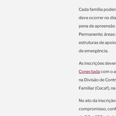
Cada família poder
deve ocorrer no dia
pena de apreensão 
Permanente; áreas 
estruturas de apoi
de emergência.
As inscrições dever
Conectada
com o as
na Divisão de Contr
Familiar (Cecaf), na
No ato da inscriçã
compromisso, confo