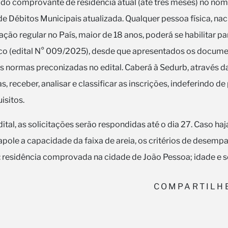
 do comprovante de residência atual (até três meses) no nom
e Débitos Municipais atualizada. Qualquer pessoa física, nac
ação regular no País, maior de 18 anos, poderá se habilitar pa
o (edital N° 009/2025), desde que apresentados os docume
s normas preconizadas no edital. Caberá à Sedurb, através d
, receber, analisar e classificar as inscrições, indeferindo d
isitos.
tal, as solicitações serão respondidas até o dia 27. Caso ha
apole a capacidade da faixa de areia, os critérios de desempa
: residência comprovada na cidade de João Pessoa; idade e s
COMPARTILH