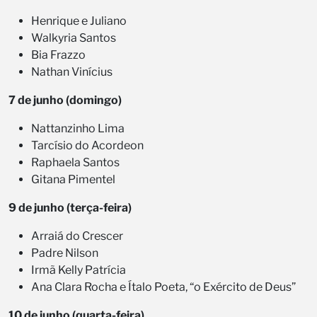
Henrique e Juliano
Walkyria Santos
Bia Frazzo
Nathan Vinícius
7 de junho (domingo)
Nattanzinho Lima
Tarcísio do Acordeon
Raphaela Santos
Gitana Pimentel
9 de junho (terça-feira)
Arraiá do Crescer
Padre Nilson
Irmã Kelly Patrícia
Ana Clara Rocha e Ítalo Poeta, “o Exército de Deus”
10 de junho (quarta-feira)