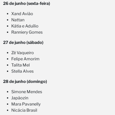
26 de junho (sexta-feira)
Xand Avião
Nattan
Kátia e Aduílio
Ranniery Gomes
27 de junho (sábado)
Zé Vaqueiro
Felipe Amorim
Talita Mel
Stella Alves
28 de junho (domingo)
Simone Mendes
Japãozin
Mara Pavanelly
Nicácia Brasil