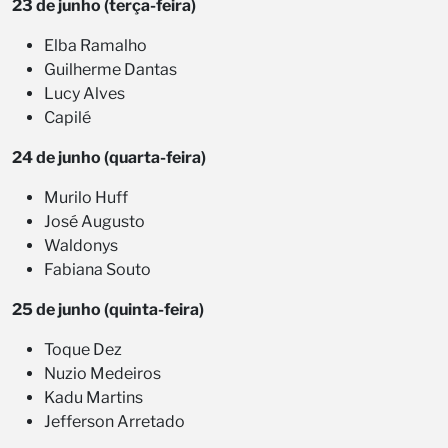
23 de junho (terça-feira)
Elba Ramalho
Guilherme Dantas
Lucy Alves
Capilé
24 de junho (quarta-feira)
Murilo Huff
José Augusto
Waldonys
Fabiana Souto
25 de junho (quinta-feira)
Toque Dez
Nuzio Medeiros
Kadu Martins
Jefferson Arretado