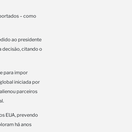
importados – como
edido ao presidente
a decisão, citando o
de para impor
global iniciada por
alienou parceiros
l.
dos EUA, prevendo
xploram há anos