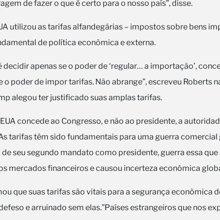
agem de fazer o que é certo para o nosso país”, disse.
UA utilizou as tarifas alfandegárias – impostos sobre bens 
damental de política econômica e externa.
é decidir apenas se o poder de ‘regular… a importação’, conc
 o poder de impor tarifas. Não abrange”, escreveu Roberts n
mp alegou ter justificado suas amplas tarifas.
 EUA concede ao Congresso, e não ao presidente, a autorida
 As tarifas têm sido fundamentais para uma guerra comercial 
o de seu segundo mandato como presidente, guerra essa que 
 os mercados financeiros e causou incerteza econômica globa
ou que suas tarifas são vitais para a segurança econômica 
indefeso e arruinado sem elas.”Países estrangeiros que nos e