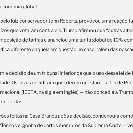
 economia global.
a pelo juiz conservador John Roberts, provocou uma reação f
ízes que votaram contra ele. Trump afirmou que “outras alte
 imposição de tarifas e anunciou uma tarifa global de 10% c
dica diferente daquela em questão no caso, “além das nossas 
m a decisão de um tribunal inferior de que o uso dessa lei d
dade. Os juízes decidiram que a lei em questão — a Lei de P
nacional (IEEPA, na sigla em inglês) — não concedia a Trump
or tarifas.
ões feitas na Casa Branca após a decisão, condenou-a como “
. “Tenho vergonha de certos membros da Suprema Corte — v