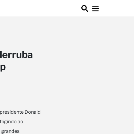
derruba
mp
 presidente Donald
fligindo ao
m grandes