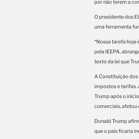
por não terem a cor
O presidente dos E
uma ferramenta fun
“Nossa tarefa hoje 
pela IEEPA, abrange
texto da lei que Tru
A Constituição dos
impostos e tarifas.
Trump após o iníci
comerciais, afetou
Donald Trump afirm
que o país ficaria 