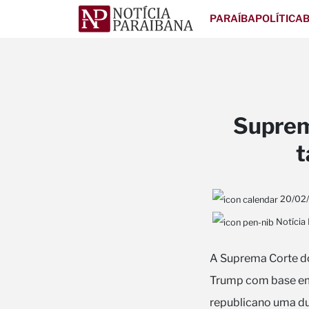
PARAÍBA
POLÍTICA
B
Suprem
t
20/02
Notícia
A Suprema Corte do
Trump com base em 
republicano uma du