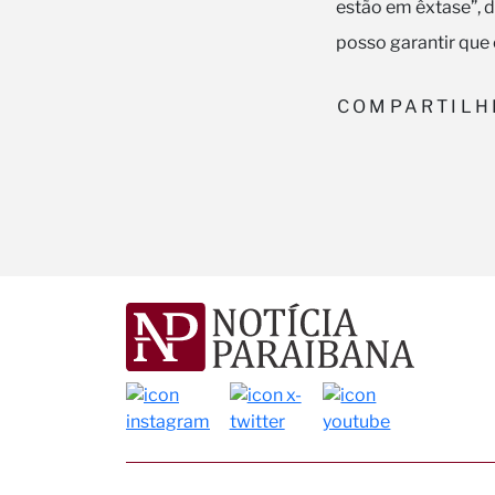
estão em êxtase”, d
posso garantir que 
COMPARTILH