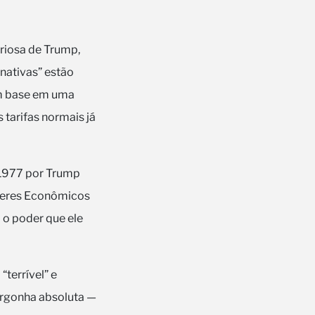
uriosa de Trump,
rnativas” estão
om base em uma
tarifas normais já
e 1977 por Trump
oderes Econômicos
 o poder que ele
terrível” e
ergonha absoluta —