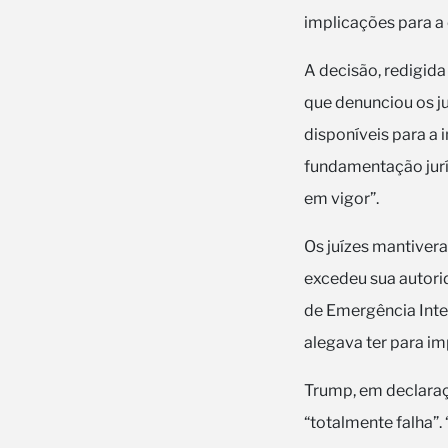
implicações para a
A decisão, redigid
que denunciou os ju
disponíveis para a
fundamentação jurí
em vigor”.
Os juízes mantivera
excedeu sua autori
de Emergência Inter
alegava ter para imp
Trump, em declaraç
“totalmente falha”