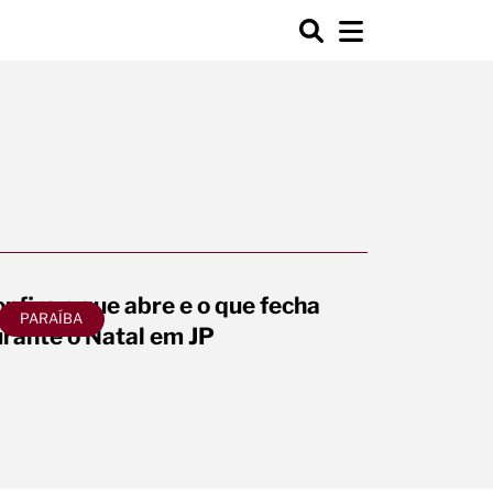
nfira o que abre e o que fecha
PARAÍBA
rante o Natal em JP