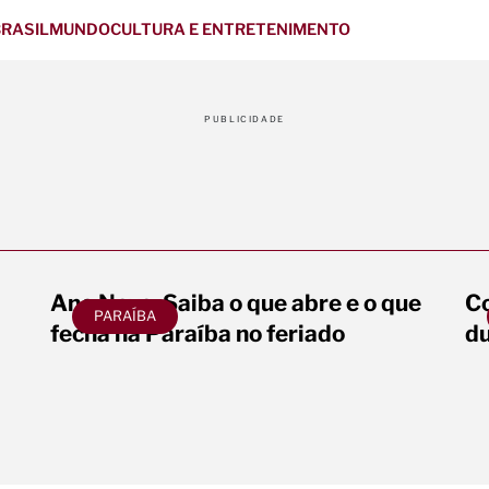
RASIL
MUNDO
CULTURA E ENTRETENIMENTO
PUBLICIDADE
Ano Novo: Saiba o que abre e o que
Co
PARAÍBA
fecha na Paraíba no feriado
du