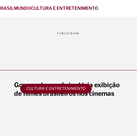
RASIL
MUNDO
CULTURA E ENTRETENIMENTO
PUBLICIDADE
Governo torna obrigatória exibição
CULTURA E ENTRETENIMENTO
de filmes brasileiros nos cinemas