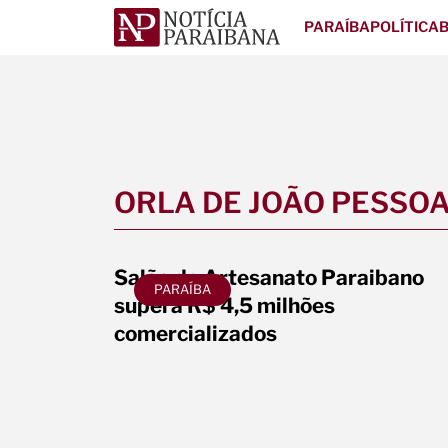
PARAÍBA
POLÍTICA
B
ORLA DE JOÃO PESSO
Salão do Artesanato Paraibano
PARAÍBA
supera R$ 4,5 milhões
comercializados