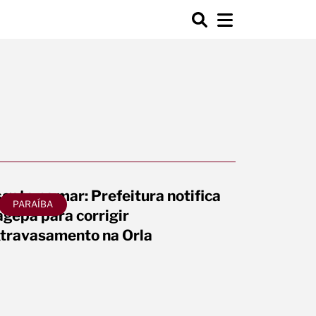
goto no mar: Prefeitura notifica
PARAÍBA
gepa para corrigir
travasamento na Orla