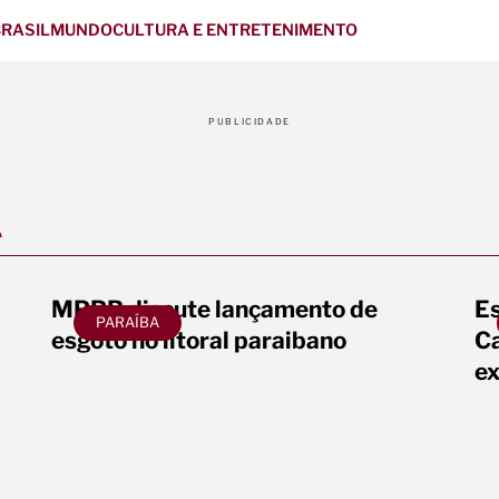
RASIL
MUNDO
CULTURA E ENTRETENIMENTO
PUBLICIDADE
A
MPPB discute lançamento de
Es
PARAÍBA
esgoto no litoral paraibano
Ca
ex