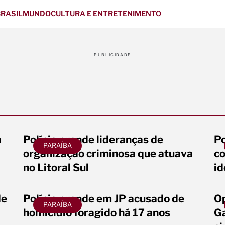
RASIL
MUNDO
CULTURA E ENTRETENIMENTO
PUBLICIDADE
á
Polícia prende lideranças de
Po
PARAÍBA
organização criminosa que atuava
c
no Litoral Sul
id
de
Polícia prende em JP acusado de
Op
PARAÍBA
homicídio foragido há 17 anos
G