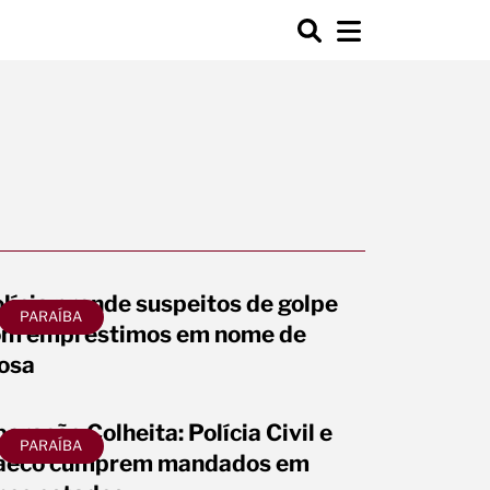
lícia prende suspeitos de golpe
PARAÍBA
om empréstimos em nome de
osa
eração Colheita: Polícia Civil e
PARAÍBA
aeco cumprem mandados em