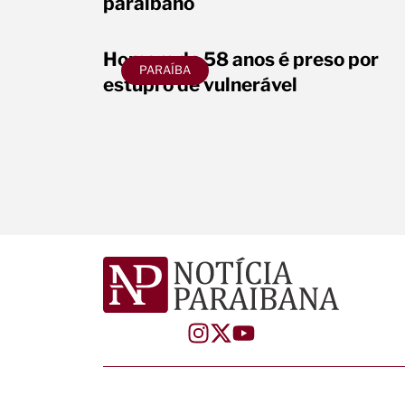
paraibano
Homem de 58 anos é preso por
PARAÍBA
estupro de vulnerável