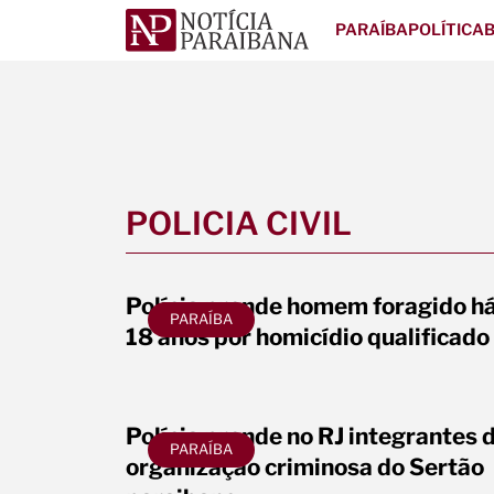
PARAÍBA
POLÍTICA
B
POLICIA CIVIL
Polícia prende homem foragido h
PARAÍBA
18 anos por homicídio qualificado
Polícia prende no RJ integrantes 
PARAÍBA
organização criminosa do Sertão