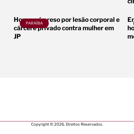
ci
Homem é preso por lesão corporal e
Em
PARAÍBA
cárcere privado contra mulher em
ho
JP
me
Copyright © 2026. Direitos Reservados.