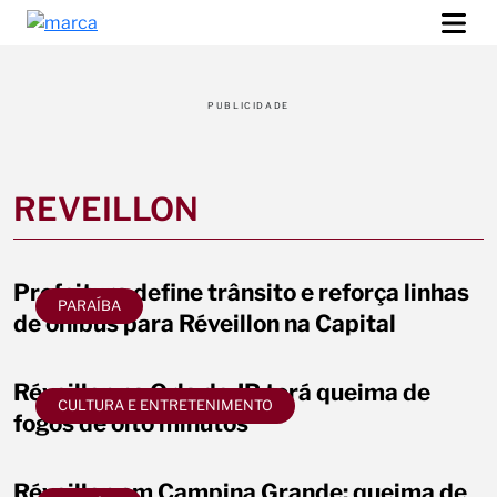
PUBLICIDADE
REVEILLON
Prefeitura define trânsito e reforça linhas
PARAÍBA
de ônibus para Réveillon na Capital
Réveillon na Orla de JP terá queima de
CULTURA E ENTRETENIMENTO
fogos de oito minutos
Réveillon em Campina Grande: queima de