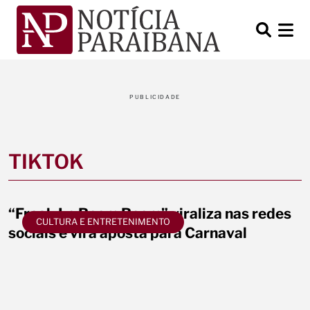
PUBLICIDADE
TIKTOK
“Freak Le Boom Boom” viraliza nas redes
CULTURA E ENTRETENIMENTO
sociais e vira aposta para Carnaval