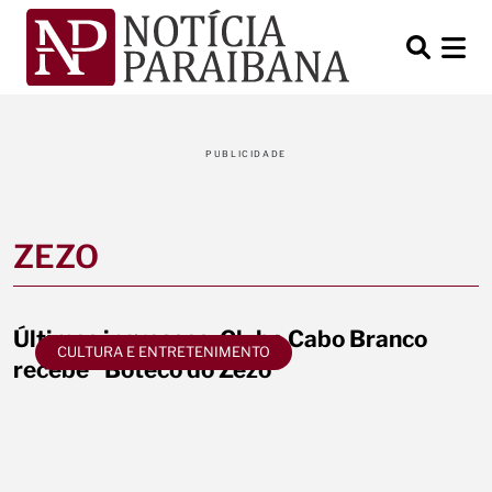
PUBLICIDADE
ZEZO
Últimos ingressos: Clube Cabo Branco
CULTURA E ENTRETENIMENTO
recebe “Boteco do Zezo”