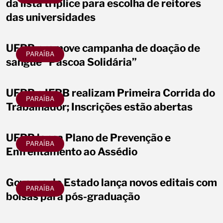
da lista tríplice para escolha de reitores
das universidades
UFPB promove campanha de doação de
PARAÍBA
sangue “Páscoa Solidária”
UFPB e IFPB realizam Primeira Corrida do
PARAÍBA
Trabalhador; Inscrições estão abertas
UFPB lança Plano de Prevenção e
PARAÍBA
Enfrentamento ao Assédio
Governo do Estado lança novos editais com
PARAÍBA
bolsas para pós-graduação