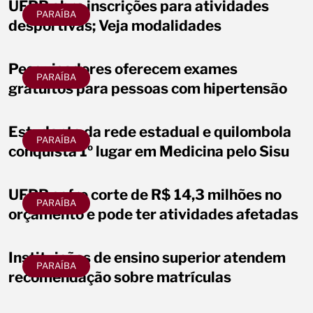
UFPB abre inscrições para atividades
PARAÍBA
desportivas; Veja modalidades
Pesquisadores oferecem exames
PARAÍBA
gratuitos para pessoas com hipertensão
Estudante da rede estadual e quilombola
PARAÍBA
conquista 1º lugar em Medicina pelo Sisu
UFPB sofre corte de R$ 14,3 milhões no
PARAÍBA
orçamento e pode ter atividades afetadas
Instituições de ensino superior atendem
PARAÍBA
recomendação sobre matrículas